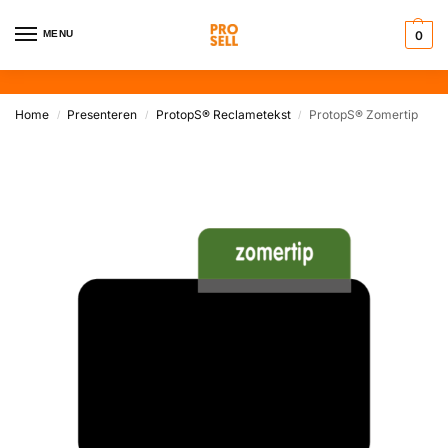
MENU
0
Home
Presenteren
ProtopS® Reclametekst
ProtopS® Zomertip
/
/
/