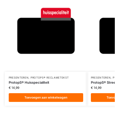
PRESENTEREN
,
PROTOPS® RECLAMETEKST
PRESENTEREN
,
P
ProtopS® Huisspecialiteit
ProtopS® Stre
€
14,99
€
14,99
Toevoegen aan winkelwagen
Toev