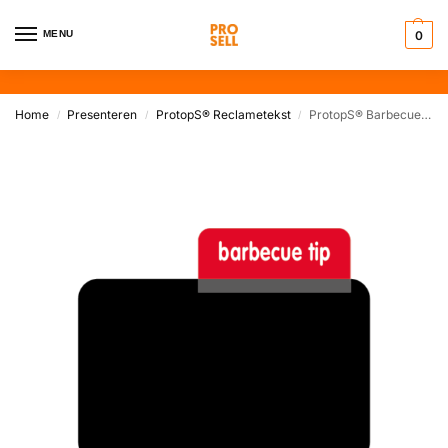
MENU
0
Home
Presenteren
ProtopS® Reclametekst
ProtopS® Barbecue tip
/
/
/