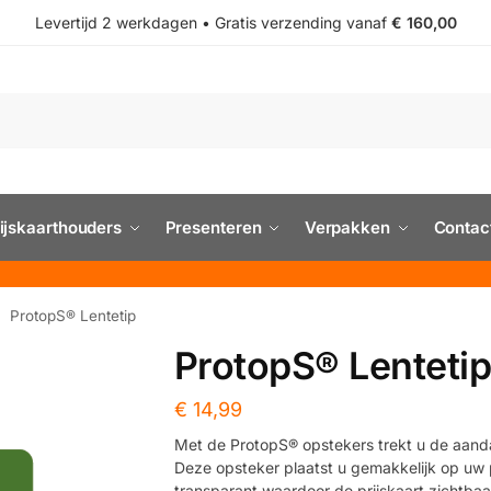
Levertijd 2 werkdagen • Gratis verzending vanaf
€ 160,00
ijskaarthouders
Presenteren
Verpakken
Contac
ProtopS® Lentetip
/
ProtopS® Lenteti
€
14,99
Met de ProtopS® opstekers trekt u de aand
Deze opsteker plaatst u gemakkelijk op uw pr
transparant waardoor de prijskaart zichtbaar 