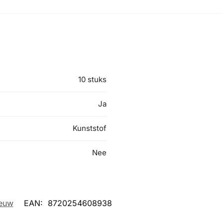
10 stuks
Ja
Kunststof
Nee
euw
EAN:
8720254608938