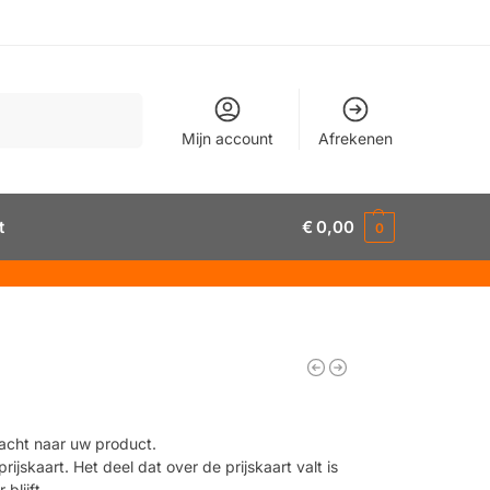
Zoeken
Mijn account
Afrekenen
t
€
0,00
0
p
acht naar uw product.
ijskaart. Het deel dat over de prijskaart valt is
blijft.