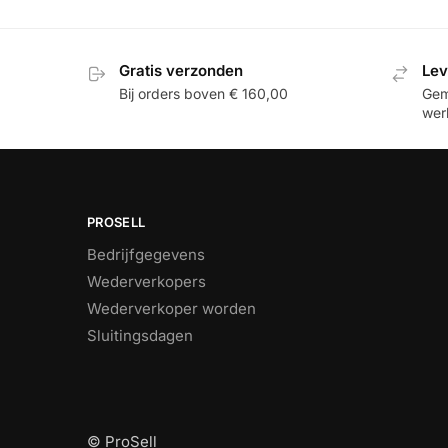
Gratis verzonden
Lev
Bij orders boven € 160,00
Gemi
wer
PROSELL
Bedrijfgegevens
Wederverkopers
Wederverkoper worden
Sluitingsdagen
© ProSell