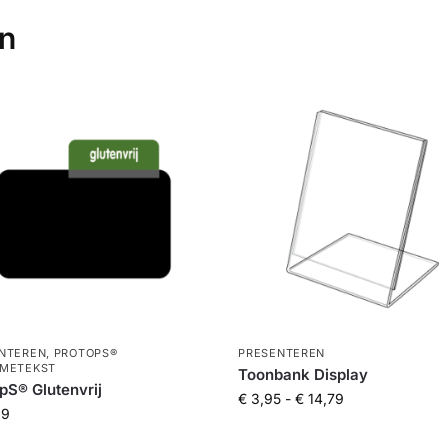
en
NTEREN
,
PROTOPS®
PRESENTEREN
METEKST
Toonbank Display
pS® Glutenvrij
€
3,95
-
€
14,79
99