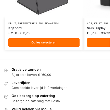
KRIJT
,
PRESENTEREN
,
PRIJSKAARTEN
AGF
,
KRIJT
,
PRI
Krijtbord
Vers Display
€
2,60
-
€
11,75
€
6,79
-
€
302,9
Opties selecteren
Gratis verzonden
Bij orders boven € 160,00
Levertijden
Gemiddelde levertijd is 2 werkdagen
Ook bezorgd op zaterdag
Bezorgd op zaterdag met PostNL
Veilig betalen via Mollie