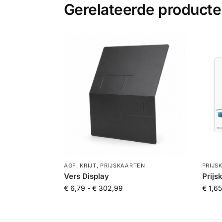
Gerelateerde product
AGF
,
KRIJT
,
PRIJSKAARTEN
PRIJS
Vers Display
Prijs
€
6,79
-
€
302,99
€
1,65