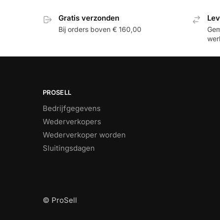
Gratis verzonden
Lev
Bij orders boven € 160,00
Gemi
wer
PROSELL
Bedrijfgegevens
Wederverkopers
Wederverkoper worden
Sluitingsdagen
© ProSell