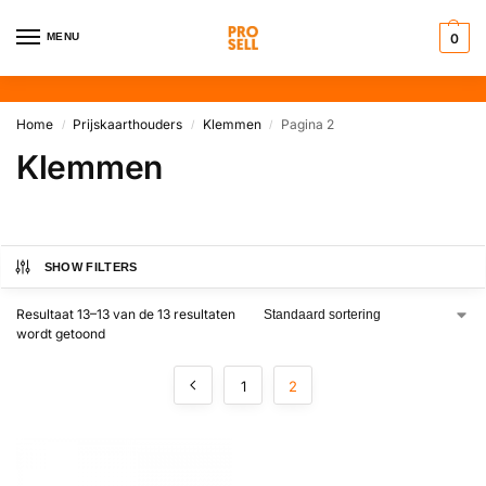
MENU
0
Home
Prijskaarthouders
Klemmen
Pagina 2
/
/
/
Klemmen
SHOW FILTERS
Resultaat 13–13 van de 13 resultaten
wordt getoond
1
2