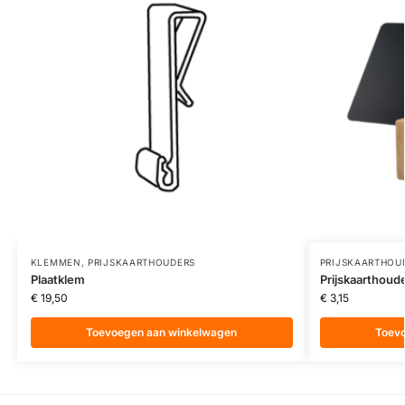
KLEMMEN
,
PRIJSKAARTHOUDERS
PRIJSKAARTHOU
Plaatklem
Prijskaarthoude
€
19,50
€
3,15
Toevoegen aan winkelwagen
Toev