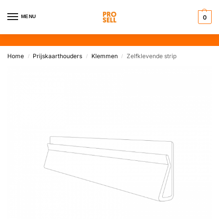
MENU
0
Home
Prijskaarthouders
Klemmen
Zelfklevende strip
/
/
/