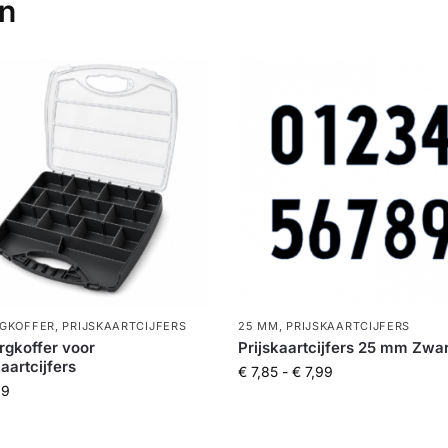
en
GKOFFER
,
PRIJSKAARTCIJFERS
25 MM
,
PRIJSKAARTCIJFERS
gkoffer voor
Prijskaartcijfers 25 mm Zwar
kaartcijfers
€
7,85
-
€
7,99
99