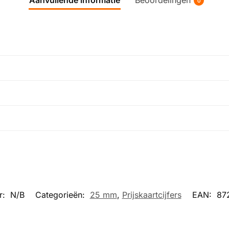
0
r:
N/B
Categorieën:
25 mm
,
Prijskaartcijfers
EAN:
87