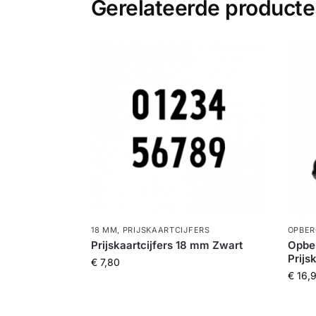
Gerelateerde product
18 MM
,
PRIJSKAARTCIJFERS
OPBER
Prijskaartcijfers 18 mm Zwart
Opber
Prijs
€
7,80
€
16,