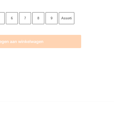
6
7
8
9
Assorti
egen aan winkelwagen