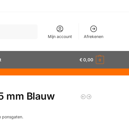
Zoeken
Mijn account
Afrekenen
t
€
0,00
0
 25 mm Blauw
mm ponsgaten.