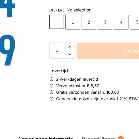
No selection
CIJFER
:
1
2
3
4
5
Toevo
Levertijd
2 werkdagen levertijd
Verzendkosten € 8,50
Gratis verzonden vanaf € 160,00
Genoemde prijzen zijn exclusief 21% BTW
Aanvullende informatie
Beoordelingen