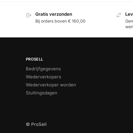
Gratis verzonden
Lev
Bij orders boven € 160,00
Gemi
wer
PROSELL
Bedrijfgegevens
Wederverkopers
Wederverkoper worden
Sluitingsdagen
© ProSell