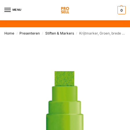
MENU
0
Home
Presenteren
Stiften & Markers
Krijtmarker, Groen, brede punt
/
/
/