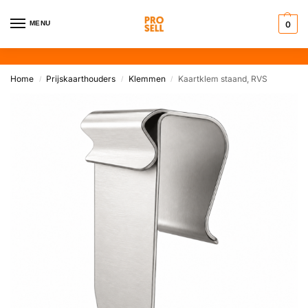
MENU
0
Home
Prijskaarthouders
Klemmen
Kaartklem staand, RVS
/
/
/