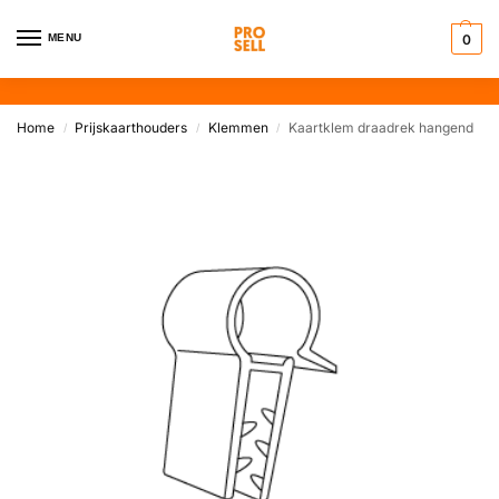
MENU
0
Home
Prijskaarthouders
Klemmen
Kaartklem draadrek hangend
/
/
/