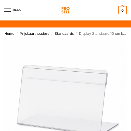
MENU
0
Home
Prijskaarthouders
Standaards
Display Standaard 10 cm breed
/
/
/