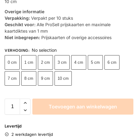
10 cm
Overige informatie
Verpakking:
Verpakt per 10 stuks
Geschikt voor:
Alle ProSell prijskaarten en maximale
kaartdiktes van 1 mm
Niet inbegrepen:
Prijskaarten of overige accessoires
No selection
VERHOGING
:
0 cm
1 cm
2 cm
3 cm
4 cm
5 cm
6 cm
7 cm
8 cm
9 cm
10 cm
Toevoegen aan winkelwagen
Levertijd
2 werkdagen levertijd