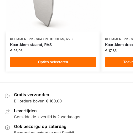
KLEMMEN
,
PRIJSKAARTHOUDERS
,
RVS
KLEMMEN
,
PRIJ
Kaartklem staand, RVS
Kaartklem draa
€
26,95
€
17,85
Opties selecteren
Toev
Gratis verzonden
Bij orders boven € 160,00
Levertijden
Gemiddelde levertijd is 2 werkdagen
Ook bezorgd op zaterdag
Bezorgd op zaterdag met PostNL