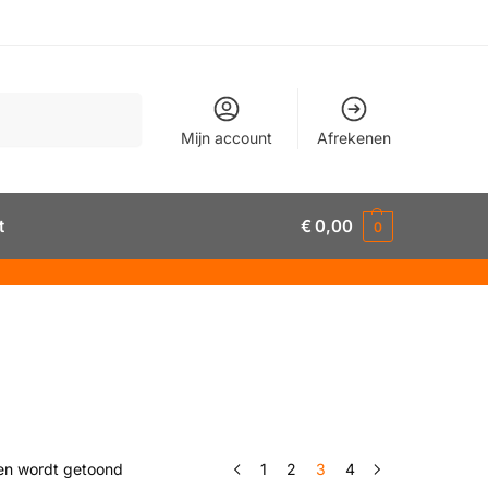
Zoeken
Mijn account
Afrekenen
t
€
0,00
0
ten wordt getoond
1
2
3
4