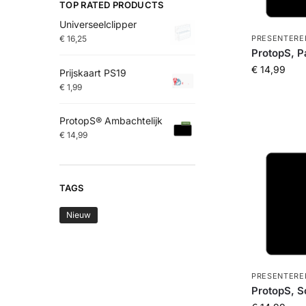
TOP RATED PRODUCTS
Universeelclipper
PRESENTERE
€
16,25
ProtopS, 
€
14,99
Prijskaart PS19
€
1,99
ProtopS® Ambachtelijk
€
14,99
TAGS
Nieuw
PRESENTERE
ProtopS, S