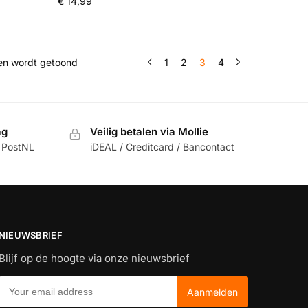
€
14,99
ten wordt getoond
1
2
3
4
ag
Veilig betalen via Mollie
 PostNL
iDEAL / Creditcard / Bancontact
NIEUWSBRIEF
Blijf op de hoogte via onze nieuwsbrief