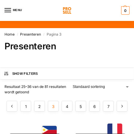
MENU
0
Home
Presenteren
Pagina 3
/
/
Presenteren
SHOW FILTERS
Resultaat 25–36 van de 81 resultaten
wordt getoond
1
2
3
4
5
6
7